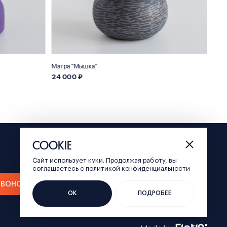
Матра "Мышка"
Матр
24 000 ₽
26 
COOKIE
store@nizhny800.ru
+7-952-767-46-90
Сайт использует куки. Продолжая работу, вы
соглашаетесь c политикой конфиденциальности
ЗВОНОК
ПОРТАЛ НИЖНИЙ 800
ОК
ПОДРОБЕЕ