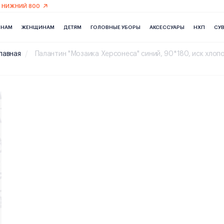
 НИЖНИЙ 800
ИНАМ
ЖЕНЩИНАМ
ДЕТЯМ
ГОЛОВНЫЕ УБОРЫ
АКСЕССУАРЫ
НХП
СУ
лавная
Палантин "Мозаика Херсонеса" синий, 90*180, иск хлоп