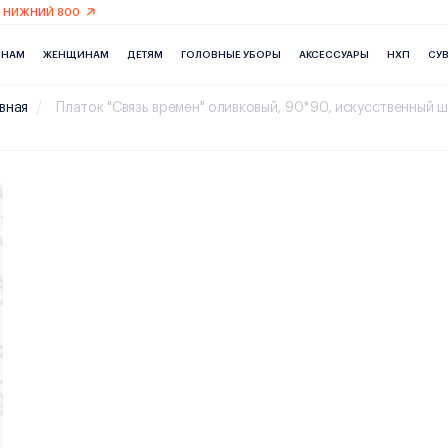
 НИЖНИЙ 800
ИНАМ
ЖЕНЩИНАМ
ДЕТЯМ
ГОЛОВНЫЕ УБОРЫ
АКСЕССУАРЫ
НХП
СУ
вная
Платок "Связь времен" оливковый, 90*90, искусственный 