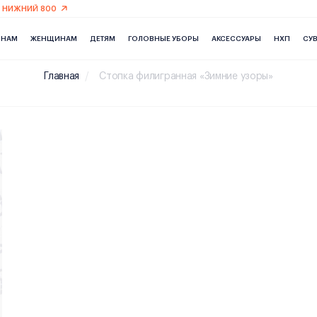
 НИЖНИЙ 800
ИНАМ
ЖЕНЩИНАМ
ДЕТЯМ
ГОЛОВНЫЕ УБОРЫ
АКСЕССУАРЫ
НХП
СУ
Главная
Стопка филигранная «Зимние узоры»